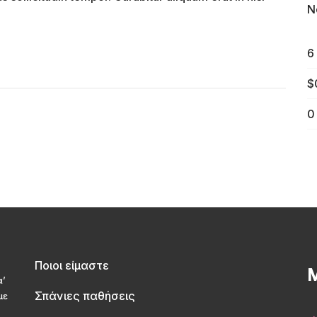
N
6
$
0
Ποιοι είμαστε
Μ
α’
Σπάνιες παθήσεις
με