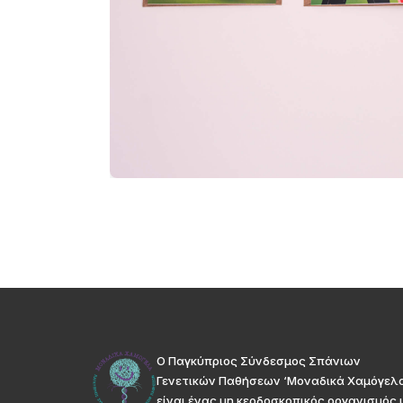
Ο Παγκύπριος Σύνδεσμος Σπάνιων
Γενετικών Παθήσεων ‘Μοναδικά Χαμόγελ
είναι ένας μη κερδοσκοπικός οργανισμός 