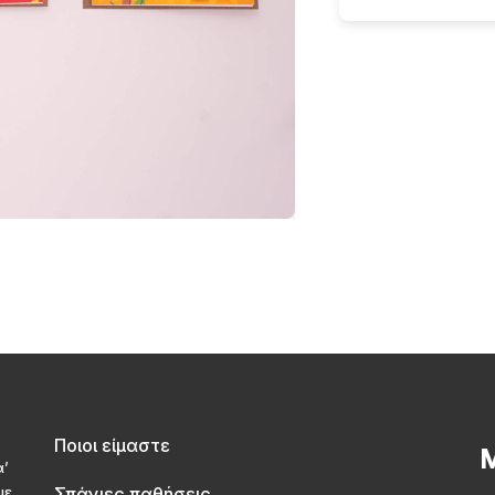
Ποιοι είμαστε
Μ
α’
με
Σπάνιες παθήσεις